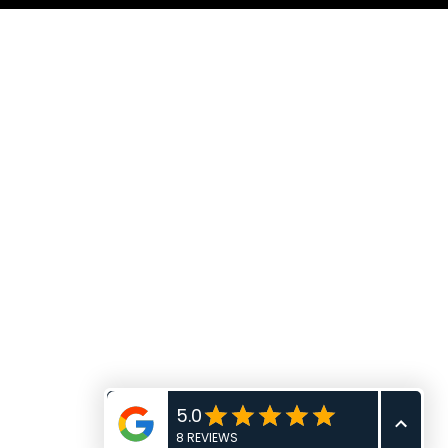
rant
nne
manche
di
à 21h30