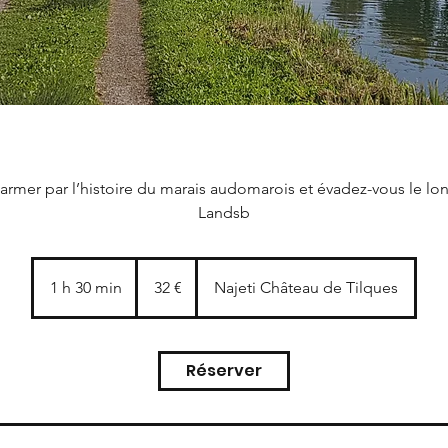
armer par l’histoire du marais audomarois et évadez-vous le lo
Landsb
32
euros
1 h 30 min
1
32 €
Najeti Château de Tilques
3
0
m
Réserver
i
n