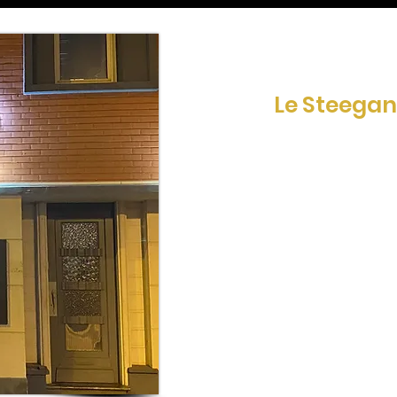
Le restau
Le Steegan
8 bis rue de Théroua
62500 Saint-Omer
Réservation au
07.66.56.41.69
03.61.51.22.54
Ouverture
Lundi, mardi, jeudi et di
de 11h45 à 14h
et le vendredi, same
de 11h45 à 14h et de 19h 
Fermé le mercredi