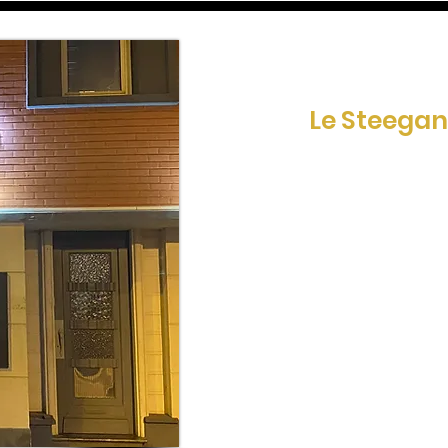
Le restau
Le Steegan
8 bis rue de Théroua
62500 Saint-Omer
Réservation au
07.66.56.41.69
03.61.51.22.54
Ouverture
Lundi, mardi, jeudi et di
de 11h45 à 14h
et le vendredi, same
de 11h45 à 14h et de 19h 
Fermé le mercredi