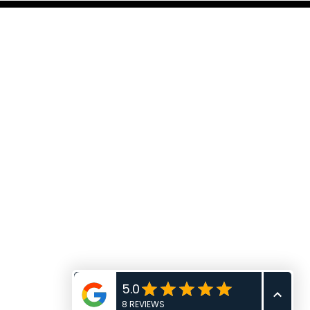
rant
nne
manche
di
à 21h30